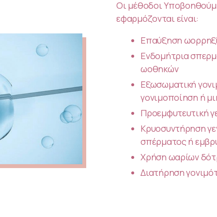
Οι μέθοδοι Υποβοηθούμ
εφαρμόζονται είναι:
Επαύξηση ωορρηξ
Ενδομήτρια σπερμα
ωοθηκών
Εξωσωματική γονι
γονιμοποίηση ή μ
Προεμφυτευτική γ
Κρυοσυντήρηση γεν
σπέρματος ή εμβρ
Χρήση ωαρίων δότ
Διατήρηση γονιμό