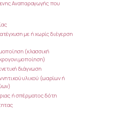
ενης Αναπαραγωγής που
ίας
τέγχυση με ή χωρίς διέγερση
μοποίηση (κλασσική
ικρογονιμοποίηση)
ενετική διάγνωση
νητικού υλικού (ωαρίων ή
ύων)
ριας ή σπέρματος δότη
τητας