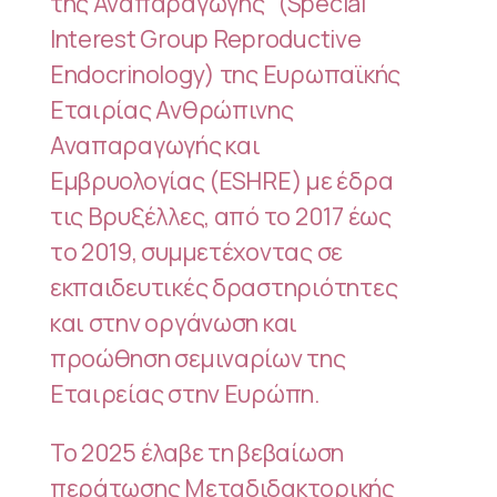
της Αναπαραγωγής” (Special
Interest Group Reproductive
Endocrinology) της Ευρωπαϊκής
Εταιρίας Ανθρώπινης
Αναπαραγωγής και
Εμβρυολογίας (ESHRE) με έδρα
τις Βρυξέλλες, από το 2017 έως
το 2019, συμμετέχοντας σε
εκπαιδευτικές δραστηριότητες
και στην οργάνωση και
προώθηση σεμιναρίων της
Εταιρείας στην Ευρώπη.
Το 2025 έλαβε τη βεβαίωση
περάτωσης Μεταδιδακτορικής