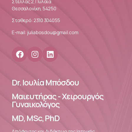
Στέλλας 2, Πυλαία
Θεσσαλονίκη, 54250
Σταθερό:
2310 304055
E-mail:
juliabosdou@gmail.com
Dr. Ιουλία Μπόσδου
Μαιευτήρας - Χειρουργός
Γυναικολόγος
MD, MSc, PhD
Απόφοιτος και Διδάκτωρ της Ιατρικής