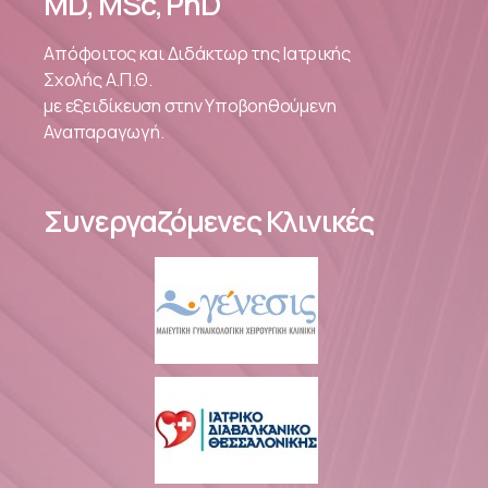
MD, MSc, PhD
Απόφοιτος και Διδάκτωρ της Ιατρικής
Σχολής Α.Π.Θ.
με ε
ξειδίκευση στην Υποβοηθούμενη
Αναπαραγωγή.
Συνεργαζόμενες Κλινικές